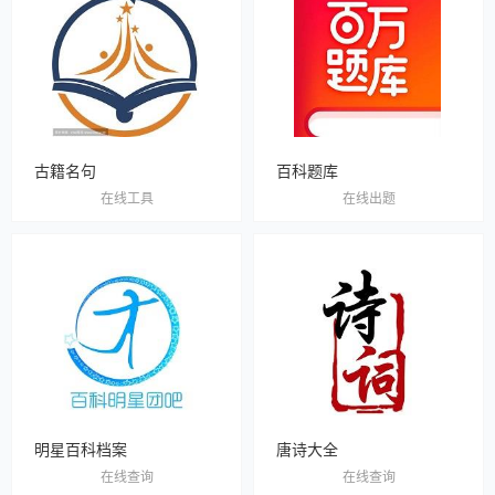
古籍名句
百科题库
在线工具
在线出题
明星百科档案
唐诗大全
在线查询
在线查询