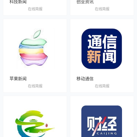
科技新闻
创业资讯
在线简报
在线简报
苹果新闻
移动通信
在线简报
在线简报