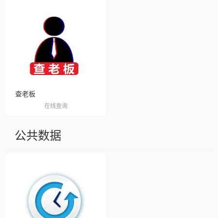
查老板
在线查询
公共数据