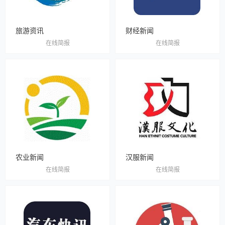
旅游资讯
财经新闻
在线简报
在线简报
农业新闻
汉服新闻
在线简报
在线简报