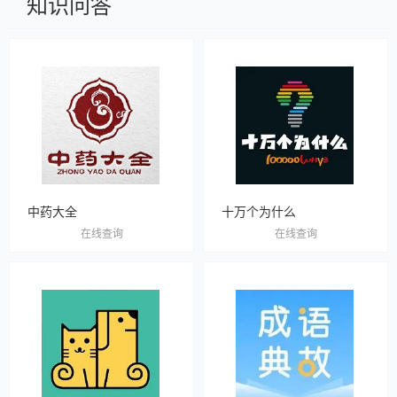
知识问答
中药大全
十万个为什么
在线查询
在线查询