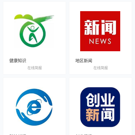
健康知识
地区新闻
在线简报
在线简报