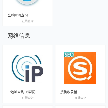
全球时间查询
在线查询
网络信息
IP地址查询（详版）
搜狗收录量
在线查询
在线查询