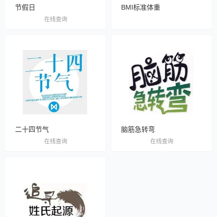
节假日
BMI标准体重
在线查询
二十四节气
脑筋急转弯
在线查询
在线查询