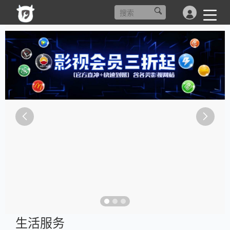


生活服务